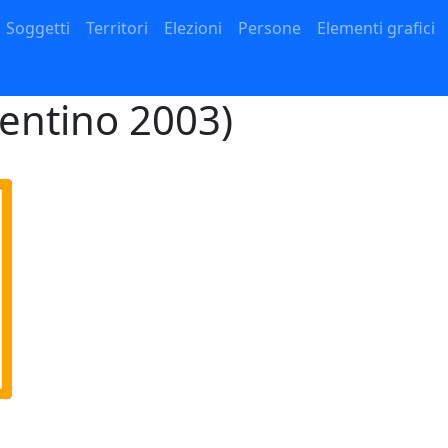
Navigazione principale
Soggetti
Territori
Elezioni
Persone
Elementi grafici
rentino 2003)