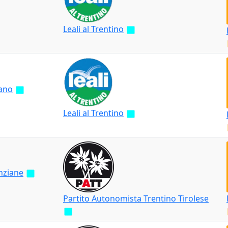
Leali al Trentino
iano
Leali al Trentino
nziane
Partito Autonomista Trentino Tirolese