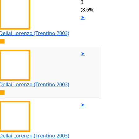
3
(8.6%)
➤
Dellai Lorenzo (Trentino 2003)
➤
Dellai Lorenzo (Trentino 2003)
➤
Dellai Lorenzo (Trentino 2003)