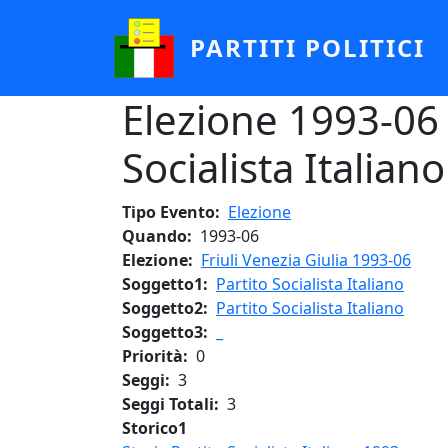
Salta al contenuto principale
PARTITI POLITICI
Elezione 1993-06 - 
Socialista Italiano
Tipo Evento
Elezione
Quando
1993-06
Elezione
Friuli Venezia Giulia 1993-06
Soggetto1
Partito Socialista Italiano
Soggetto2
Partito Socialista Italiano
Soggetto3
_
Priorità
0
Seggi
3
Seggi Totali
3
Storico1