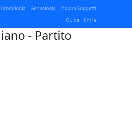
Cronologia
Genealogia
Mappa Soggetti
Guida
Entra
liano - Partito