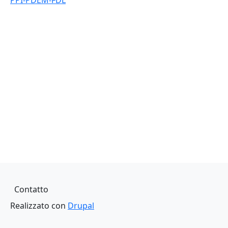
PPI-PDEM-FDL
Piè di pagina
Contatto
Realizzato con
Drupal