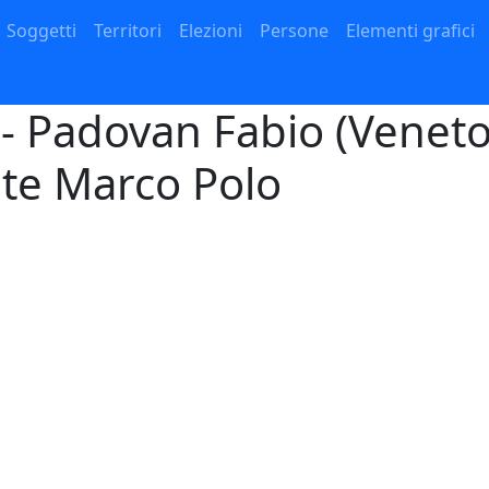
Navigazione principale
Soggetti
Territori
Elezioni
Persone
Elementi grafici
- Padovan Fabio (Veneto
nte Marco Polo