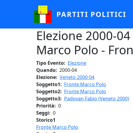
Salta al contenuto principale
PARTITI POLITICI
Elezione 2000-04 
Marco Polo - Fro
Tipo Evento
Elezione
Quando
2000-04
Elezione
Veneto 2000-04
Soggetto1
Fronte Marco Polo
Soggetto2
Fronte Marco Polo
Soggetto3
Padovan Fabio (Veneto 2000)
Priorità
0
Seggi
0
Storico1
Fronte Marco Polo