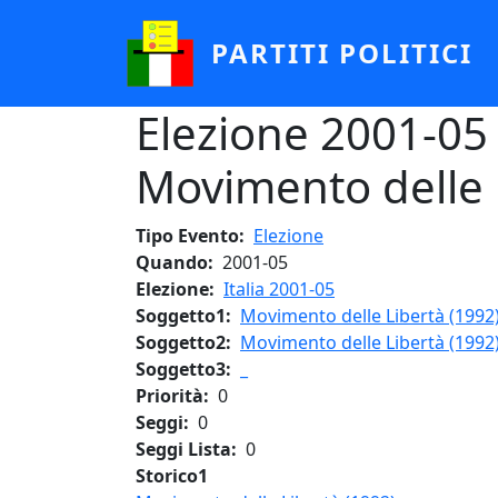
Salta al contenuto principale
PARTITI POLITICI
Elezione 2001-05 
Movimento delle 
Tipo Evento
Elezione
Quando
2001-05
Elezione
Italia 2001-05
Soggetto1
Movimento delle Libertà (1992
Soggetto2
Movimento delle Libertà (1992
Soggetto3
_
Priorità
0
Seggi
0
Seggi Lista
0
Storico1