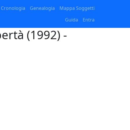
Cronologia
Genealogia
Mappa Soggetti
Guida
Entra
ertà (1992) -