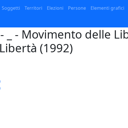
Navigazione principale
Soggetti
Territori
Elezioni
Persone
Elementi grafici
- _ - Movimento delle Lib
Libertà (1992)
)
)