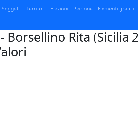
Navigazione principale
Soggetti
Territori
Elezioni
Persone
Elementi grafici
Borsellino Rita (Sicilia 2
Valori