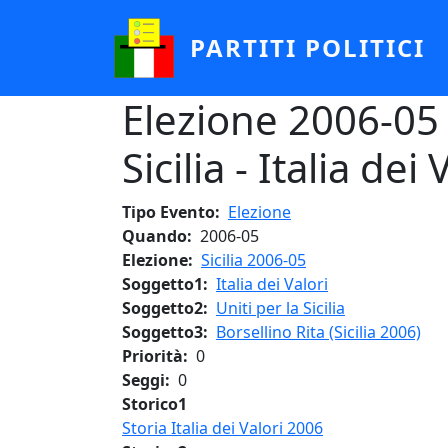
Salta al contenuto principale
PARTITI POLITICI
Elezione 2006-05 - 
Sicilia - Italia dei 
Tipo Evento
Elezione
Quando
2006-05
Elezione
Sicilia 2006-05
Soggetto1
Italia dei Valori
Soggetto2
Uniti per la Sicilia
Soggetto3
Borsellino Rita (Sicilia 2006)
Priorità
0
Seggi
0
Storico1
Storia Italia dei Valori 2006