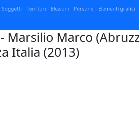
Navigazione principale
Soggetti
Territori
Elezioni
Persone
Elementi grafici
- Marsilio Marco (Abruzz
za Italia (2013)