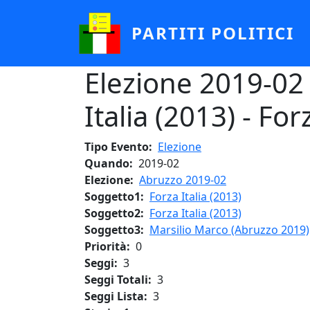
Salta al contenuto principale
PARTITI POLITICI
Elezione 2019-02 
Italia (2013) - For
Tipo Evento
Elezione
Quando
2019-02
Elezione
Abruzzo 2019-02
Soggetto1
Forza Italia (2013)
Soggetto2
Forza Italia (2013)
Soggetto3
Marsilio Marco (Abruzzo 2019)
Priorità
0
Seggi
3
Seggi Totali
3
Seggi Lista
3