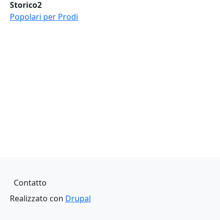
Storico2
Popolari per Prodi
Piè di pagina
Contatto
Realizzato con
Drupal