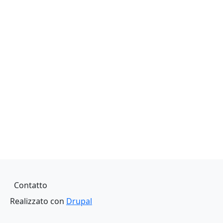
Piè di pagina
Contatto
Realizzato con
Drupal