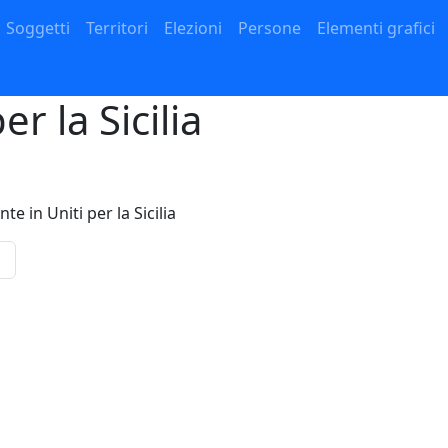
Navigazione principale
Soggetti
Territori
Elezioni
Persone
Elementi grafici
r la Sicilia
 in Uniti per la Sicilia