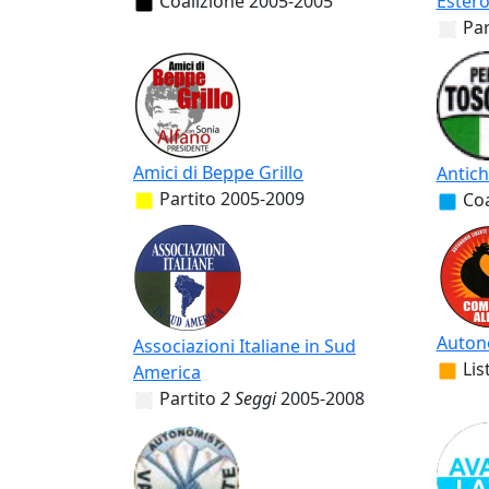
Coalizione
2005-2005
Ester
Par
Amici di Beppe Grillo
Antich
Partito
2005-2009
Coa
Auton
Associazioni Italiane in Sud
Lis
America
Partito
2 Seggi
2005-2008