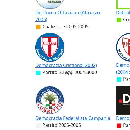
Del Turco Ottaviano (Abruzzo
Delita
2005)
Coa
Coalizione
2005-2005
Democr
Democrazia Cristiana (2002)
(2004 
Partito
2 Seggi
2004-3000
Par
Democrazia Federalista Campania
Demokr
Partito
2005-2005
Par