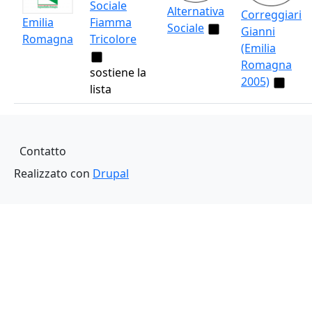
Sociale
Alternativa
Correggiari
Emilia
Fiamma
Sociale
Gianni
Romagna
Tricolore
(Emilia
Romagna
sostiene la
2005)
lista
Piè di pagina
Contatto
Realizzato con
Drupal