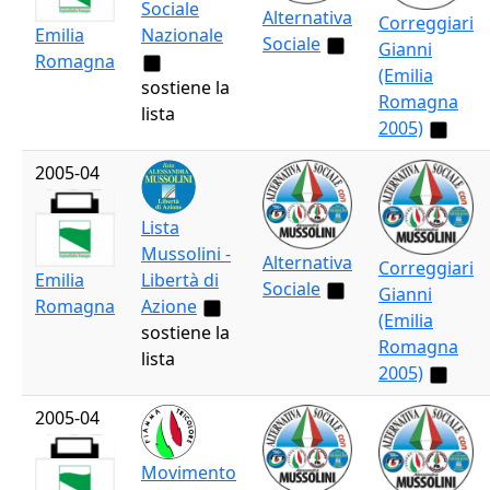
Sociale
Alternativa
Correggiari
Emilia
Nazionale
Sociale
Gianni
Romagna
(Emilia
sostiene la
Romagna
lista
2005)
2005-04
Lista
Mussolini -
Alternativa
Correggiari
Emilia
Libertà di
Sociale
Gianni
Romagna
Azione
(Emilia
sostiene la
Romagna
lista
2005)
2005-04
Movimento