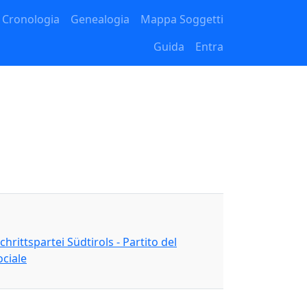
Cronologia
Genealogia
Mappa Soggetti
Guida
Entra
chrittspartei Südtirols - Partito del
ciale