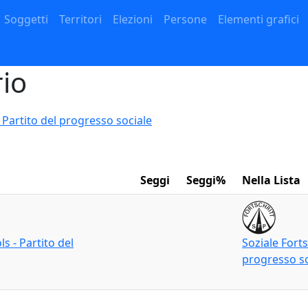
Navigazione principale
Soggetti
Territori
Elezioni
Persone
Elementi grafici
rio
- Partito del progresso sociale
Seggi
Seggi%
Nella Lista
ls - Partito del
Soziale Forts
progresso so