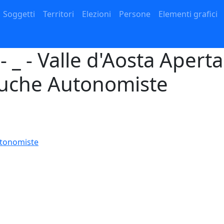
Navigazione principale
Soggetti
Territori
Elezioni
Persone
Elementi grafici
 _ - Valle d'Aosta Aperta
auche Autonomiste
utonomiste