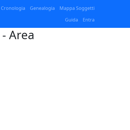
Cronologia
Genealogia
Mappa Soggetti
Guida
Entra
 - Area