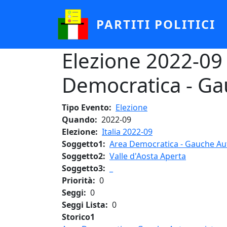
Salta al contenuto principale
PARTITI POLITICI
Elezione 2022-09 -
Democratica - G
Tipo Evento
Elezione
Quando
2022-09
Elezione
Italia 2022-09
Soggetto1
Area Democratica - Gauche A
Soggetto2
Valle d'Aosta Aperta
Soggetto3
_
Priorità
0
Seggi
0
Seggi Lista
0
Storico1