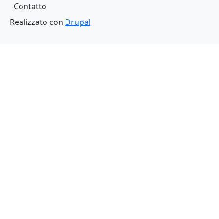
Piè di pagina
Contatto
Realizzato con
Drupal