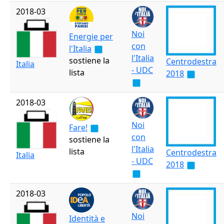
2018-03
Noi
Energie per
con
l'Italia
l'Italia
sostiene la
Centrodestra
Italia
- UDC
lista
2018
2018-03
Noi
Fare!
con
sostiene la
l'Italia
lista
Centrodestra
Italia
- UDC
2018
2018-03
Noi
Identità e