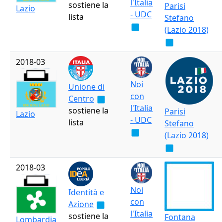
l'Italia
sostiene la
Parisi
Lazio
- UDC
lista
Stefano
(Lazio 2018)
2018-03
Noi
Unione di
con
Centro
l'Italia
sostiene la
Parisi
Lazio
- UDC
lista
Stefano
(Lazio 2018)
2018-03
Noi
Identità e
con
Azione
l'Italia
sostiene la
Fontana
Lombardia