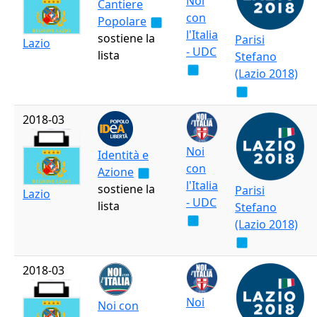
Noi
Cantiere
con
Popolare
l'Italia
sostiene la
Parisi
Lazio
- UDC
lista
Stefano
(Lazio 2018)
2018-03
Noi
Identità e
con
Azione
l'Italia
sostiene la
Parisi
Lazio
- UDC
lista
Stefano
(Lazio 2018)
2018-03
Noi
Noi con