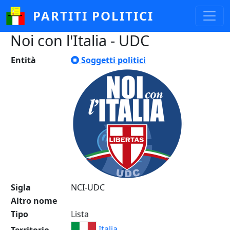
Salta al contenuto principale
PARTITI POLITICI
Noi con l'Italia - UDC
Entità
Soggetti politici
Sigla
NCI-UDC
Altro nome
Tipo
Lista
Italia