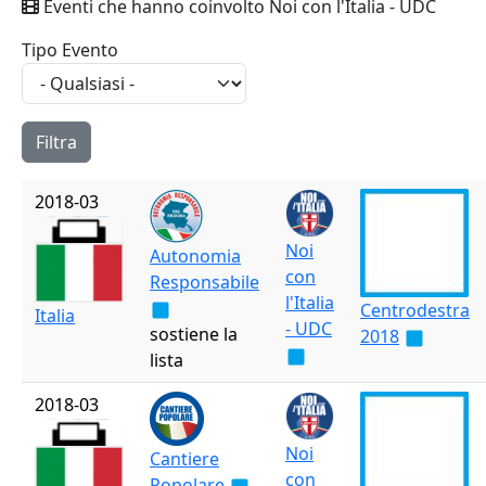
Eventi che hanno coinvolto Noi con l'Italia - UDC
Tipo Evento
2018-03
Noi
Autonomia
con
Responsabile
l'Italia
Centrodestra
Italia
- UDC
sostiene la
2018
lista
2018-03
Noi
Cantiere
con
Popolare