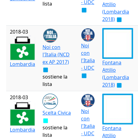
- UDC
lista
Attilio
(Lombardia
2018)
2018-03
Noi
Noi con
con
l'Italia (NCD
l'Italia
ex AP 2017)
Fontana
Lombardia
- UDC
Attilio
sostiene la
(Lombardia
lista
2018)
2018-03
Noi
Scelta Civica
con
l'Italia
sostiene la
Fontana
Lombardia
- UDC
lista
Attilio