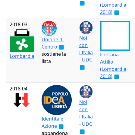
(Lombardia
2018)
2018-03
Noi
Unione di
con
Centro
l'Italia
sostiene la
Fontana
Lombardia
- UDC
lista
Attilio
(Lombardia
2018)
2018-04
Noi
con
l'Italia
Identità e
- UDC
Azione
abbandona