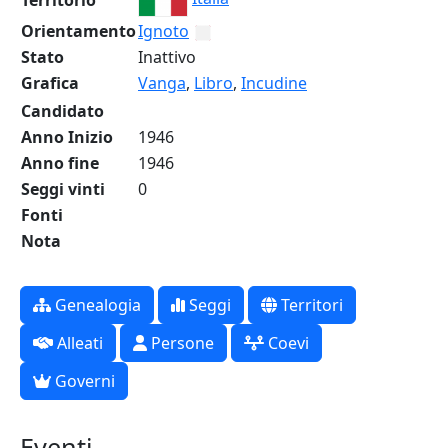
Territorio
Orientamento
Ignoto
Stato
Inattivo
Grafica
Vanga
,
Libro
,
Incudine
Candidato
Anno Inizio
1946
Anno fine
1946
Seggi vinti
0
Fonti
Nota
Genealogia
Seggi
Territori
Alleati
Persone
Coevi
Governi
Eventi