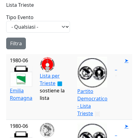
Lista Trieste
Tipo Evento
1980-06
➤
_
Lista per
Trieste
Emilia
sostiene la
Partito
Romagna
lista
Democratico
- Lista
Trieste
1980-06
➤
_