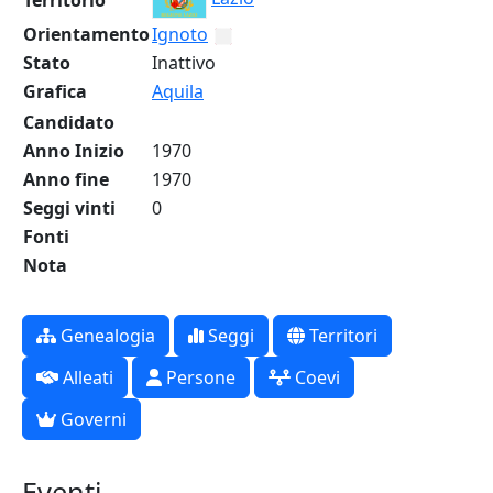
Territorio
Orientamento
Ignoto
Stato
Inattivo
Grafica
Aquila
Candidato
Anno Inizio
1970
Anno fine
1970
Seggi vinti
0
Fonti
Nota
Genealogia
Seggi
Territori
Alleati
Persone
Coevi
Governi
Eventi