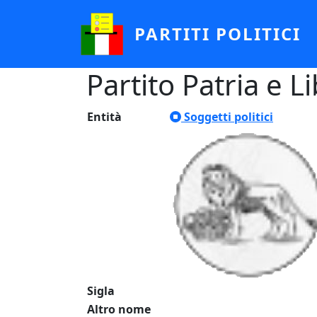
Salta al contenuto principale
PARTITI POLITICI
Partito Patria e L
Entità
Soggetti politici
Sigla
Altro nome