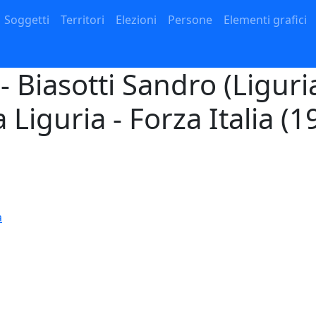
Navigazione principale
Soggetti
Territori
Elezioni
Persone
Elementi grafici
- Biasotti Sandro (Liguri
Liguria - Forza Italia (1
a