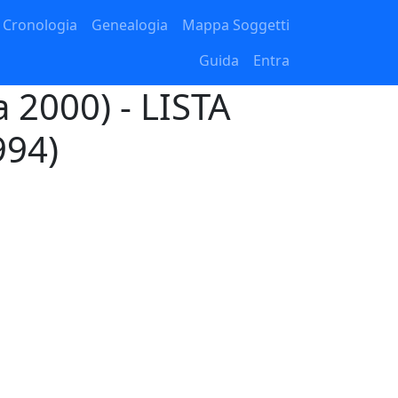
Cronologia
Genealogia
Mappa Soggetti
Guida
Entra
a 2000) - LISTA
994)