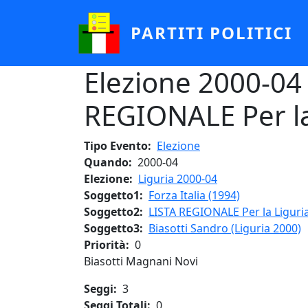
Salta al contenuto principale
PARTITI POLITICI
Elezione 2000-04 
REGIONALE Per la 
Tipo Evento
Elezione
Quando
2000-04
Elezione
Liguria 2000-04
Soggetto1
Forza Italia (1994)
Soggetto2
LISTA REGIONALE Per la Liguri
Soggetto3
Biasotti Sandro (Liguria 2000)
Priorità
0
Biasotti Magnani Novi
Seggi
3
Seggi Totali
0