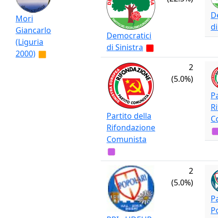
D
Mori
di
Giancarlo
Democratici
(Liguria
di Sinistra
2000)
2
(5.0%)
Pa
R
Partito della
C
Rifondazione
Comunista
2
(5.0%)
Pa
P