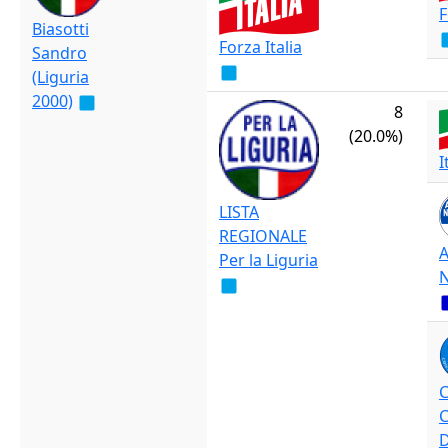
F
Biasotti
Forza Italia
Sandro
(Liguria
2000)
8
(20.0%)
I
LISTA
REGIONALE
A
Per la Liguria
N
C
C
D