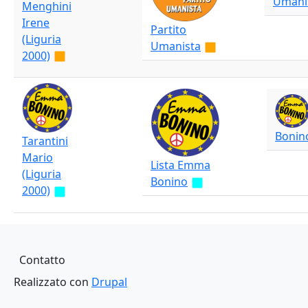
Umani
Menghini
Irene
Partito
(Liguria
Umanista
2000)
Bonin
Tarantini
Mario
Lista Emma
(Liguria
Bonino
2000)
Piè di pagina
Contatto
Realizzato con
Drupal