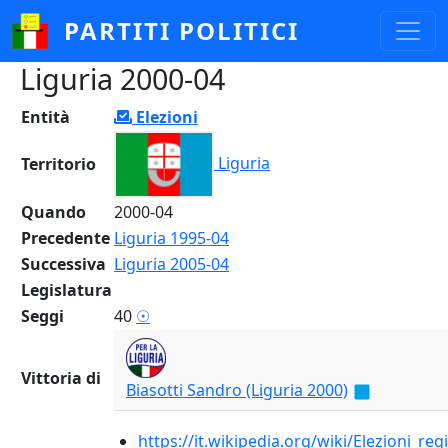
Salta al contenuto principale
PARTITI POLITICI
Liguria 2000-04
Entità
Elezioni
Liguria
Territorio
Quando
2000-04
Precedente
Liguria 1995-04
Successiva
Liguria 2005-04
Legislatura
Seggi
40
☉
Vittoria di
Biasotti Sandro (Liguria 2000)
https://it.wikipedia.org/wiki/Elezioni_reg