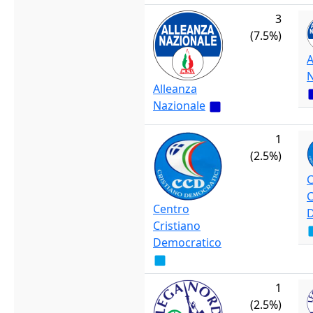
3
(7.5%)
A
N
Alleanza
Nazionale
1
(2.5%)
C
C
Centro
D
Cristiano
Democratico
1
(2.5%)