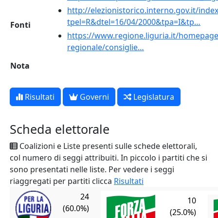
http://elezionistorico.interno.gov.it/inde
tpel=R&dtel=16/04/2000&tpa=I&tp…
Fonti
https://www.regione.liguria.it/homepage-
regionale/consiglie…
Nota
Risultati
Governi
Legislatura
Scheda elettorale
Coalizioni e Liste presenti sulle schede elettorali,
col numero di seggi attribuiti. In piccolo i partiti che si
sono presentati nelle liste. Per vedere i seggi
riaggregati per partiti clicca
Risultati
24
10
(60.0%)
(25.0%)