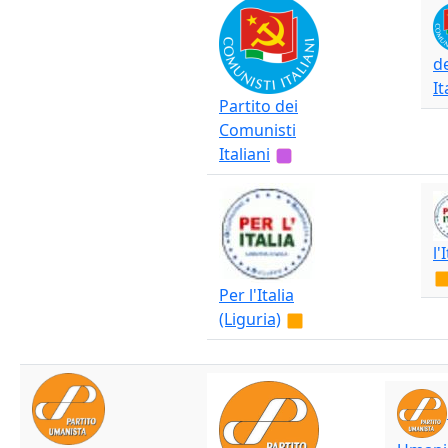
d
It
Partito dei
Comunisti
Italiani
l'
Per l'Italia
(Liguria)