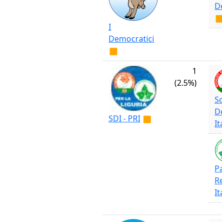
D
I
Democratici
1
(2.5%)
So
D
SDI - PRI
It
Pa
R
It