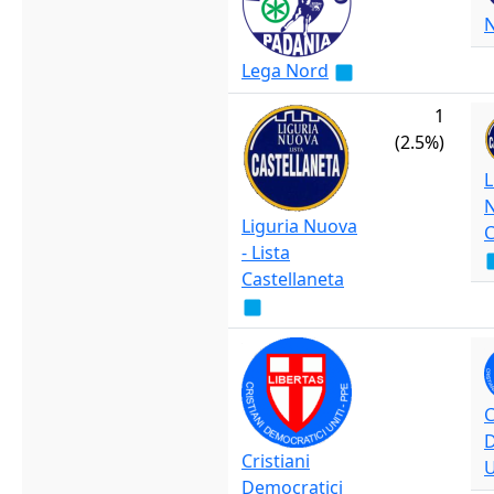
Lega Nord
1
(2.5%)
L
N
Liguria Nuova
C
- Lista
Castellaneta
C
D
Cristiani
U
Democratici