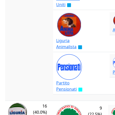
Uniti
A
Liguria
Animalista
P
Partito
Pensionati
16
9
(40.0%)
(22.5%)