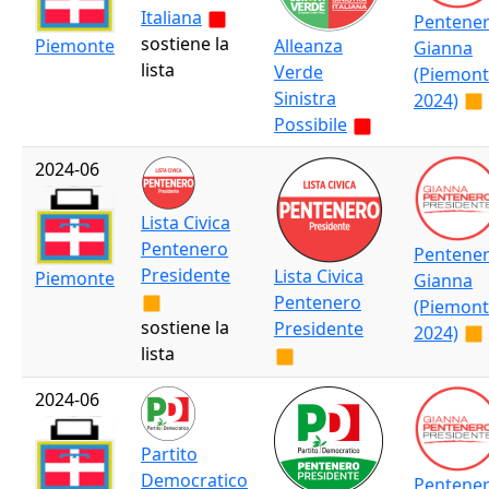
Italiana
Pentene
sostiene la
Piemonte
Alleanza
Gianna
lista
Verde
(Piemon
Sinistra
2024)
Possibile
2024-06
Lista Civica
Pentenero
Pentene
Presidente
Lista Civica
Piemonte
Gianna
Pentenero
(Piemon
sostiene la
Presidente
2024)
lista
2024-06
Partito
Democratico
Pentene