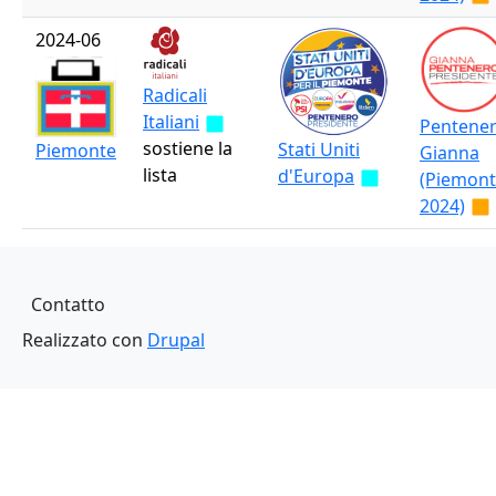
2024-06
Radicali
Italiani
Pentene
sostiene la
Stati Uniti
Piemonte
Gianna
lista
d'Europa
(Piemon
2024)
Piè di pagina
Contatto
Realizzato con
Drupal