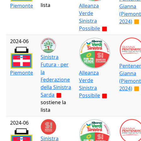
lista
Piemonte
Alleanza
Gianna
Verde
(Piemon
Sinistra
2024)
Possibile
2024-06
Sinistra
Futura - per
Pentene
la
Piemonte
Alleanza
Gianna
Federazione
Verde
(Piemon
della Sinistra
Sinistra
2024)
Sarda
Possibile
sostiene la
lista
2024-06
Sinistra