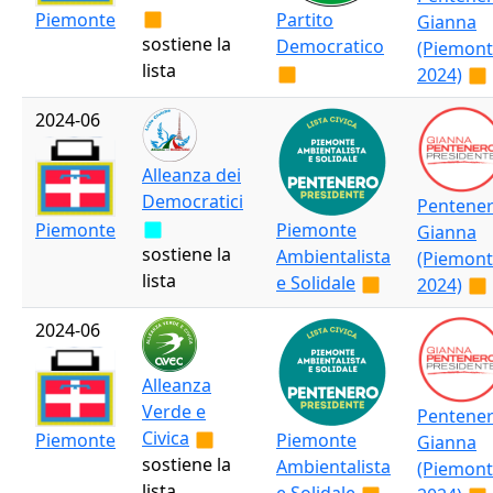
Piemonte
Partito
Gianna
sostiene la
Democratico
(Piemon
lista
2024)
2024-06
Alleanza dei
Democratici
Pentene
Piemonte
Piemonte
Gianna
sostiene la
Ambientalista
(Piemon
lista
e Solidale
2024)
2024-06
Alleanza
Verde e
Pentene
Civica
Piemonte
Piemonte
Gianna
sostiene la
Ambientalista
(Piemon
lista