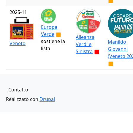
2025-11
Europa
Verde
Alleanza
sostiene la
Manildo
Veneto
Verdi e
lista
Giovanni
Sinistra
(Veneto 20
Piè di pagina
Contatto
Realizzato con
Drupal