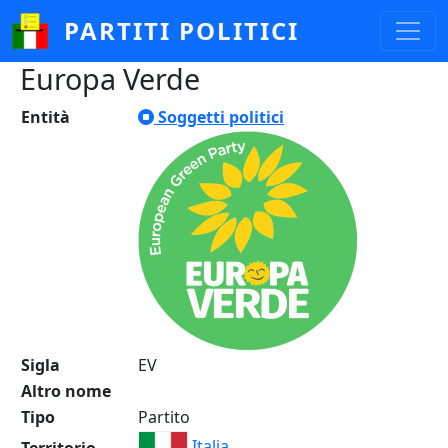
Salta al contenuto principale
PARTITI POLITICI
Europa Verde
Entità
Soggetti politici
Sigla
EV
Altro nome
Tipo
Partito
Italia