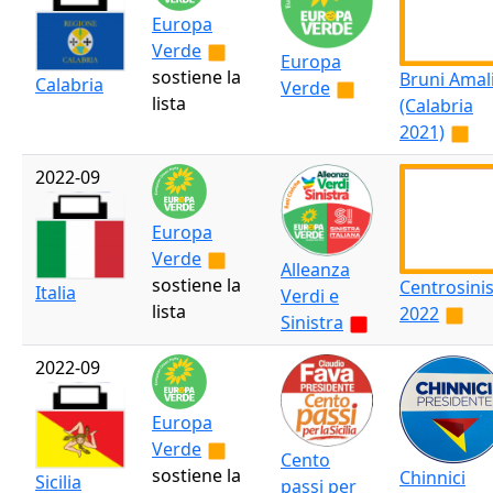
Europa
Verde
Europa
sostiene la
Bruni Amal
Calabria
Verde
lista
(Calabria
2021)
2022-09
Europa
Verde
Alleanza
sostiene la
Centrosinis
Italia
Verdi e
lista
2022
Sinistra
2022-09
Europa
Verde
Cento
sostiene la
Chinnici
Sicilia
passi per