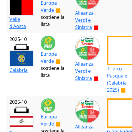
Europa
Verde
Alleanza
sostiene la
Valle
Verdi e
lista
d'Aosta
Sinistra
2025-10
Europa
Verde
Alleanza
sostiene la
Tridico
Calabria
Verdi e
lista
Pasquale
Sinistra
(Calabria
2025)
2025-10
Europa
Verde
Alleanza
sostiene la
Giani Euge