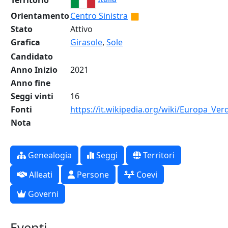
Territorio
Orientamento
Centro Sinistra
Stato
Attivo
Grafica
Girasole
,
Sole
Candidato
Anno Inizio
2021
Anno fine
Seggi vinti
16
Fonti
https://it.wikipedia.org/wiki/Europa_Ver
Nota
Genealogia
Seggi
Territori
Alleati
Persone
Coevi
Governi
Eventi