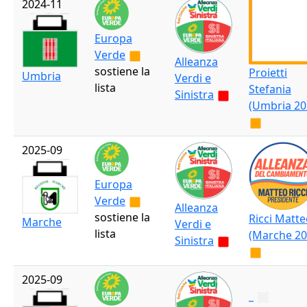
2024-11
Europa
Verde
Alleanza
sostiene la
Proietti
Umbria
Verdi e
lista
Stefania
Sinistra
(Umbria 20
2025-09
Europa
Verde
Alleanza
sostiene la
Ricci Matt
Marche
Verdi e
lista
(Marche 20
Sinistra
2025-09
_