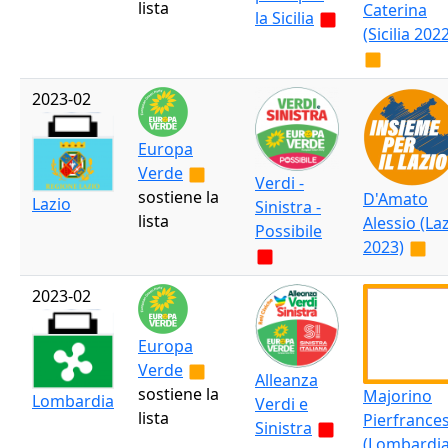
lista
Caterina
la Sicilia
(Sicilia 202
2023-02
Europa
Verde
Verdi -
sostiene la
D'Amato
Lazio
Sinistra -
lista
Alessio (La
Possibile
2023)
2023-02
Europa
Verde
Alleanza
sostiene la
Majorino
Lombardia
Verdi e
lista
Pierfrance
Sinistra
(Lombardi