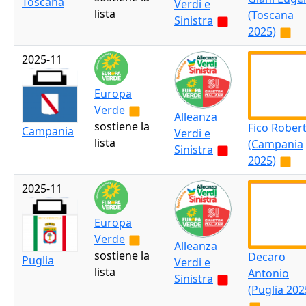
Toscana
Verdi e
lista
(Toscana
Sinistra
2025)
2025-11
Europa
Verde
Alleanza
sostiene la
Fico Rober
Campania
Verdi e
lista
(Campania
Sinistra
2025)
2025-11
Europa
Verde
Alleanza
sostiene la
Decaro
Puglia
Verdi e
lista
Antonio
Sinistra
(Puglia 202