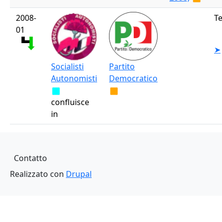
2008-
T
01
➤
Socialisti
Partito
Autonomisti
Democratico
confluisce
in
Piè di pagina
Contatto
Realizzato con
Drupal