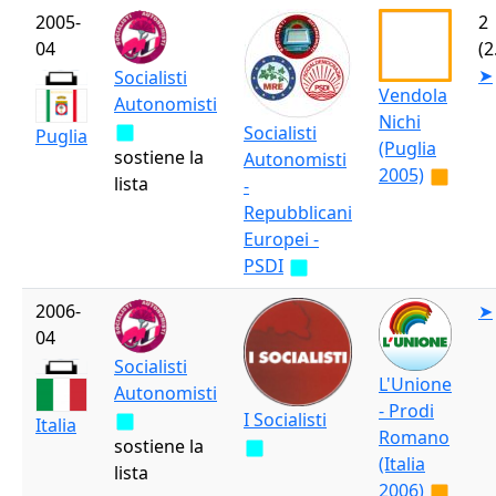
2005-
2
04
(2
➤
Socialisti
Vendola
Autonomisti
Nichi
Socialisti
Puglia
(Puglia
sostiene la
Autonomisti
2005)
lista
-
Repubblicani
Europei -
PSDI
2006-
➤
04
Socialisti
L'Unione
Autonomisti
- Prodi
I Socialisti
Italia
Romano
sostiene la
(Italia
lista
2006)