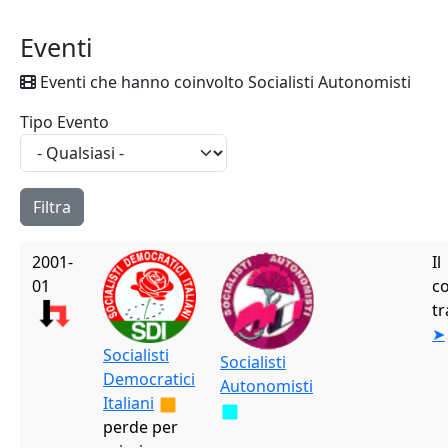
Eventi
Eventi che hanno coinvolto Socialisti Autonomisti
Tipo Evento
2001-
Il
01
co
tr
➤
Socialisti
Socialisti
Democratici
Autonomisti
Italiani
perde per