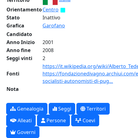
Territorio
Orientamento
Centro
Stato
Inattivo
Grafica
Garofano
Candidato
Anno Inizio
2001
Anno fine
2008
Seggi vinti
2
https://it.wikipedia.org/wiki/Alberto_Ted
Fonti
https://fondazionedivagno.archiui.com/e
socialisti-autonomisti-di-pug…
Nota
Genealogia
Seggi
Territori
Alleati
Persone
Coevi
Governi