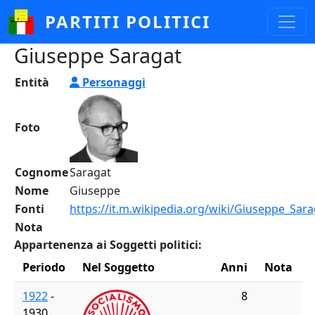
Salta al contenuto principale
PARTITI POLITICI
Giuseppe Saragat
Entità
Personaggi
Foto
Cognome
Saragat
Nome
Giuseppe
Fonti
https://it.m.wikipedia.org/wiki/Giuseppe_Sara
Nota
Appartenenza ai Soggetti politici:
Periodo
Nel Soggetto
Anni
Nota
1922
-
8
1930