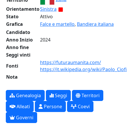
Territorio
Orientamento
Sinistra
Stato
Attivo
Grafica
Falce e martello
,
Bandiera italiana
Candidato
Anno Inizio
2024
Anno fine
Seggi vinti
https://futuraumanita.com/
Fonti
https://it.wikipedia.org/wiki/Paolo_Ciofi
Nota
Genealogia
Seggi
Territori
Alleati
Persone
Coevi
Governi