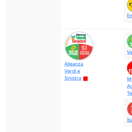
Em
V
Alleanza
Verdi e
Sinistra
M
Ag
Te
It