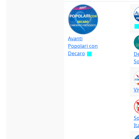
Avanti
Popolari con
Decaro
D
So
Vi
So
It