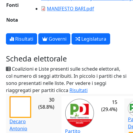
Fonti
MANIFESTO BARI.pdf
Nota
Risultati
Governi
Legislatura
Scheda elettorale
Coalizioni e Liste presenti sulle schede elettorali,
col numero di seggi attribuiti. In piccolo i partiti che si
sono presentati nelle liste. Per vedere i seggi
riaggregati per partiti clicca
Risultati
30
15
(58.8%)
(29.4%)
Pa
Decaro
D
Antonio
Partito