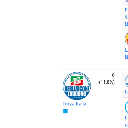
P
V
C
N
6
(11.8%)
I
Forza Italia
I
d