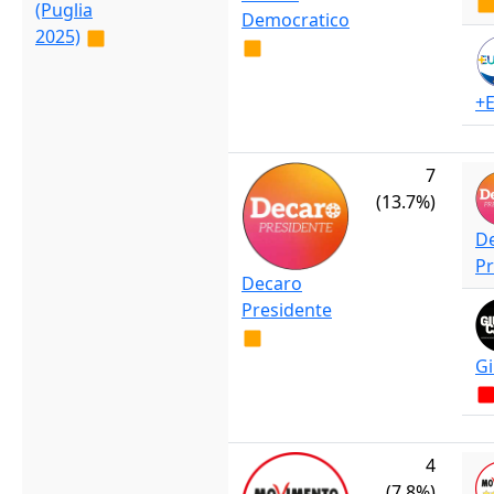
(Puglia
Democratico
2025)
+
7
(13.7%)
D
Pr
Decaro
Presidente
Gi
4
(7.8%)