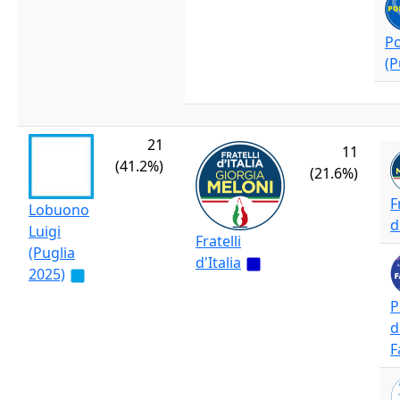
Po
(P
21
11
(41.2%)
(21.6%)
F
Lobuono
d
Luigi
Fratelli
(Puglia
d'Italia
2025)
P
d
F