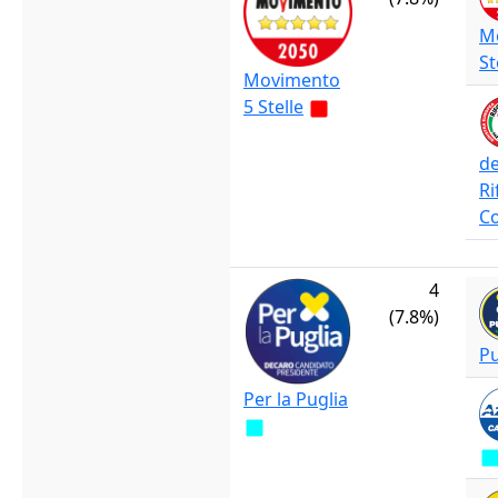
M
St
Movimento
5 Stelle
de
Ri
C
4
(7.8%)
Pu
Per la Puglia