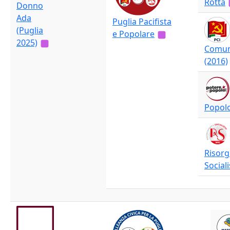
Rotta
Donno
Ada
Puglia Pacifista
(Puglia
e Popolare
2025)
Comuni
(2016)
Popolo
Risor
Sociali