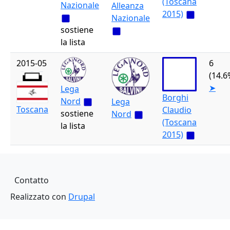
(Toscana
Nazionale
Alleanza
2015)
Nazionale
sostiene
la lista
2015-05
6
(14.6
➤
Lega
Borghi
Nord
Lega
Toscana
Claudio
sostiene
Nord
(Toscana
la lista
2015)
Piè di pagina
Contatto
Realizzato con
Drupal