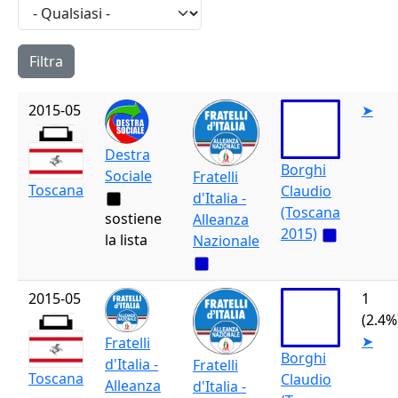
2015-05
➤
Destra
Borghi
Sociale
Fratelli
Toscana
Claudio
d'Italia -
(Toscana
sostiene
Alleanza
2015)
la lista
Nazionale
2015-05
1
(2.4%
➤
Fratelli
Borghi
d'Italia -
Fratelli
Toscana
Claudio
Alleanza
d'Italia -