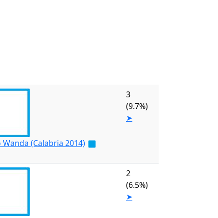
3
(9.7%)
➤
o Wanda (Calabria 2014)
2
(6.5%)
➤