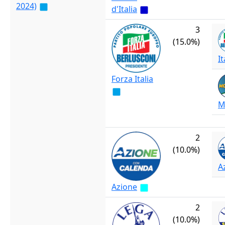
2024)
d'Italia
3
(15.0%)
It
Forza Italia
M
2
(10.0%)
A
Azione
2
(10.0%)