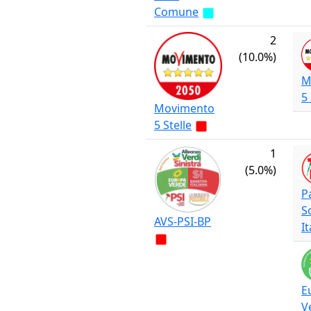
Comune
2
(10.0%)
M
5 
Movimento
5 Stelle
1
(5.0%)
P
S
AVS-PSI-BP
I
E
V