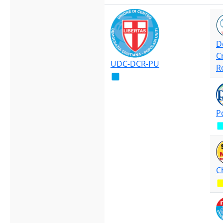
D
C
UDC-DCR-PU
R
P
C