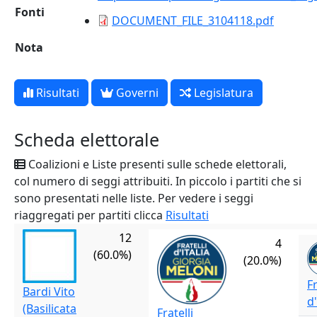
Fonti
DOCUMENT_FILE_3104118.pdf
Nota
Risultati
Governi
Legislatura
Scheda elettorale
Coalizioni e Liste presenti sulle schede elettorali,
col numero di seggi attribuiti. In piccolo i partiti che si
sono presentati nelle liste. Per vedere i seggi
riaggregati per partiti clicca
Risultati
12
4
(60.0%)
(20.0%)
Fr
Bardi Vito
d'
(Basilicata
Fratelli