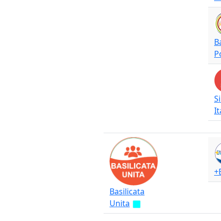
B
P
S
It
+
Basilicata
Unita