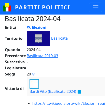
Salta al contenuto principale
PARTITI POLITICI
Basilicata 2024-04
Entità
Elezioni
Basilicata
Territorio
Quando
2024-04
Precedente
Basilicata 2019-03
Successiva
-
Legislatura
Seggi
20
☉
Vittoria di
Bardi Vito (Basilicata 2024)
https://it.wikipedia.org/wiki/Elezioni_reg