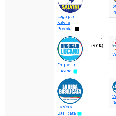
p
P
Lega per
Salvini
Premier
1
(5.0%)
V
Orgoglio
Lucano
V
B
La Vera
Basilicata