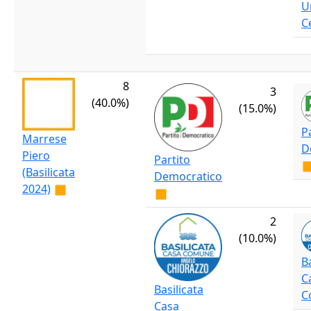
U
C
8
3
(40.0%)
(15.0%)
P
Marrese
D
Piero
Partito
(Basilicata
Democratico
2024)
2
(10.0%)
B
C
Basilicata
C
Casa