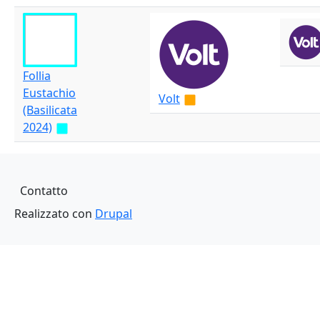
Follia
Eustachio
Volt
(Basilicata
2024)
Piè di pagina
Contatto
Realizzato con
Drupal