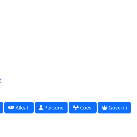
/
Alleati
Persone
Coevi
Governi