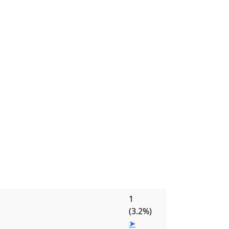
1
(3.2%)
➤