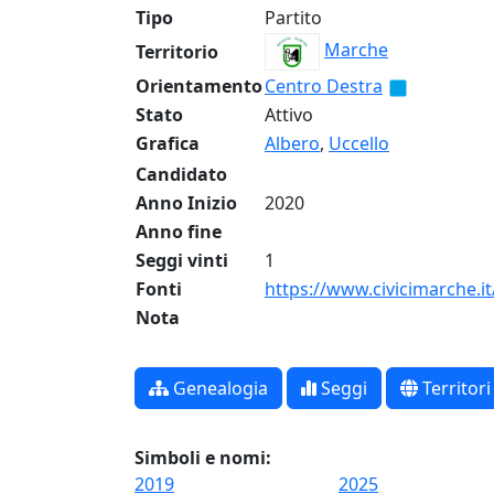
Tipo
Partito
Marche
Territorio
Orientamento
Centro Destra
Stato
Attivo
Grafica
Albero
,
Uccello
Candidato
Anno Inizio
2020
Anno fine
Seggi vinti
1
Fonti
https://www.civicimarche.it
Nota
Genealogia
Seggi
Territori
Simboli e nomi:
2019
2025