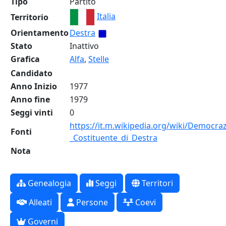
Tipo
Partito
Italia
Territorio
Orientamento
Destra
Stato
Inattivo
Grafica
Alfa
,
Stelle
Candidato
Anno Inizio
1977
Anno fine
1979
Seggi vinti
0
https://it.m.wikipedia.org/wiki/Democra
Fonti
_Costituente_di_Destra
Nota
Genealogia
Seggi
Territori
Alleati
Persone
Coevi
Governi