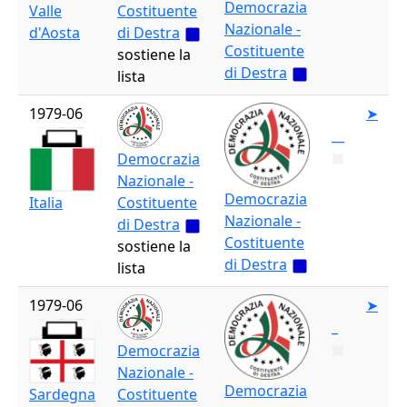
Democrazia
Valle
Costituente
Nazionale -
d'Aosta
di Destra
Costituente
sostiene la
di Destra
lista
1979-06
➤
__
Democrazia
Nazionale -
Democrazia
Italia
Costituente
Nazionale -
di Destra
Costituente
sostiene la
di Destra
lista
1979-06
➤
_
Democrazia
Nazionale -
Democrazia
Sardegna
Costituente