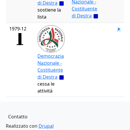
Nazionale -
di Destra
Costituente
sostiene la
di Destra
lista
1979-12
➤
Democrazia
Nazionale -
Costituente
di Destra
cessa le
attività
Piè di pagina
Contatto
Realizzato con
Drupal