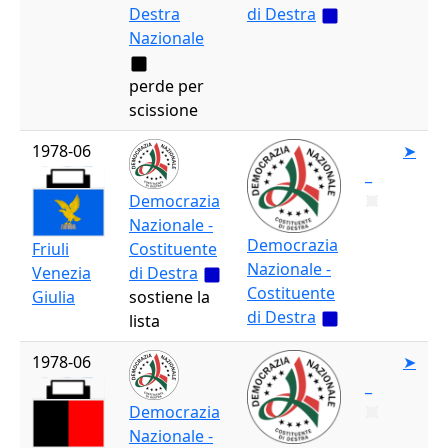
Destra
di Destra
Nazionale
perde per
scissione
1978-06
➤
_
Democrazia
Nazionale -
Democrazia
Friuli
Costituente
Nazionale -
Venezia
di Destra
Costituente
Giulia
sostiene la
di Destra
lista
1978-06
➤
_
Democrazia
Nazionale -