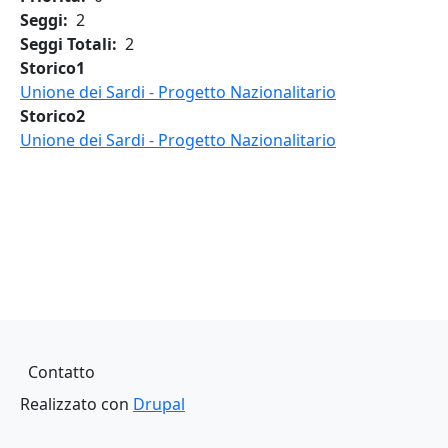
Seggi
2
Seggi Totali
2
Storico1
Unione dei Sardi - Progetto Nazionalitario
Storico2
Unione dei Sardi - Progetto Nazionalitario
Piè di pagina
Contatto
Realizzato con
Drupal