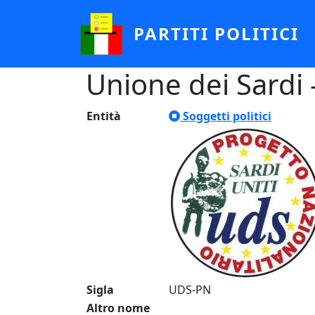
Salta al contenuto principale
PARTITI POLITICI
Unione dei Sardi 
Entità
Soggetti politici
Sigla
UDS-PN
Altro nome