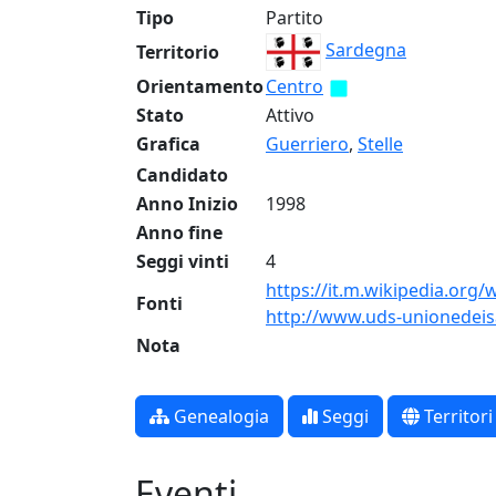
Tipo
Partito
Sardegna
Territorio
Orientamento
Centro
Stato
Attivo
Grafica
Guerriero
,
Stelle
Candidato
Anno Inizio
1998
Anno fine
Seggi vinti
4
https://it.m.wikipedia.org
Fonti
http://www.uds-unionedeisa
Nota
Genealogia
Seggi
Territori
Eventi