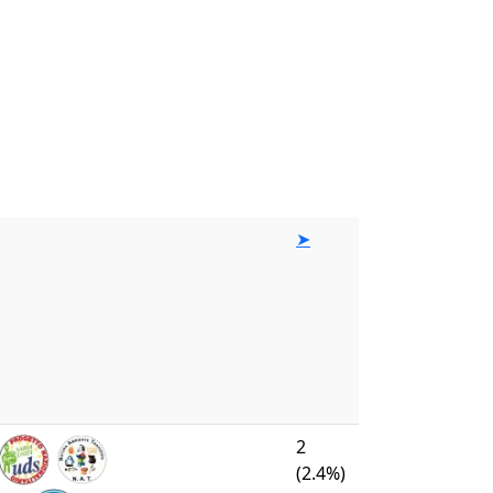
➤
2
(2.4%)