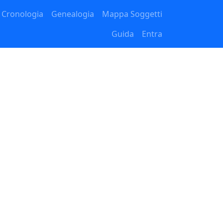
Cronologia
Genealogia
Mappa Soggetti
Guida
Entra
o