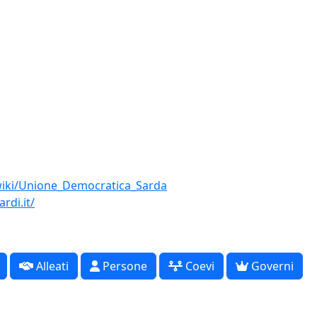
/wiki/Unione_Democratica_Sarda
rdi.it/
Alleati
Persone
Coevi
Governi