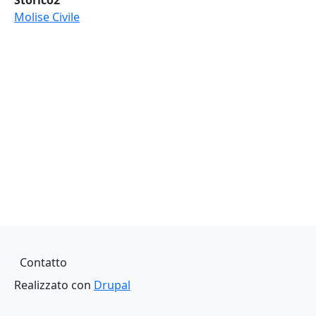
Storico2
Molise Civile
Piè di pagina
Contatto
Realizzato con
Drupal