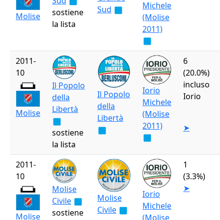
Sud
Michele
Sud
sostiene
Molise
(Molise
la lista
2011)
2011-
6
10
(20.0%)
incluso
Il Popolo
Iorio
Il Popolo
Iorio
della
Michele
della
Libertà
Molise
(Molise
Libertà
2011)
➤
sostiene
la lista
2011-
1
10
(3.3%)
➤
Molise
Iorio
Molise
Civile
Michele
Civile
sostiene
Molise
(Molise