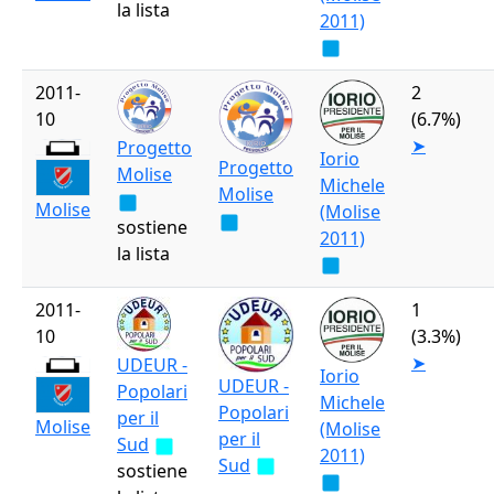
la lista
2011)
2011-
2
10
(6.7%)
➤
Progetto
Iorio
Progetto
Molise
Michele
Molise
Molise
(Molise
sostiene
2011)
la lista
2011-
1
10
(3.3%)
➤
UDEUR -
Iorio
UDEUR -
Popolari
Michele
Popolari
per il
Molise
(Molise
per il
Sud
2011)
Sud
sostiene