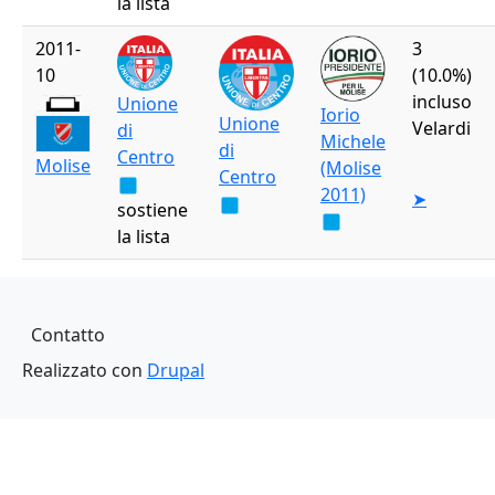
la lista
2011-
3
10
(10.0%)
incluso
Unione
Iorio
Unione
Velardi
di
Michele
di
Centro
Molise
(Molise
Centro
2011)
➤
sostiene
la lista
Piè di pagina
Contatto
Realizzato con
Drupal