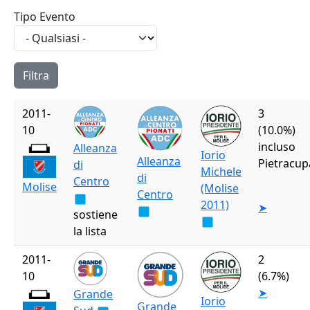
Tipo Evento
2011-
3
10
(10.0%)
incluso
Alleanza
Iorio
Alleanza
Pietracup
di
Michele
di
Centro
Molise
(Molise
Centro
2011)
➤
sostiene
la lista
2011-
2
10
(6.7%)
➤
Grande
Iorio
Grande