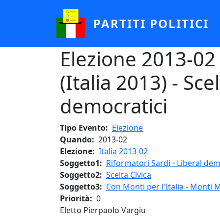
Salta al contenuto principale
PARTITI POLITICI
Elezione 2013-02 
(Italia 2013) - Sce
democratici
Tipo Evento
Elezione
Quando
2013-02
Elezione
Italia 2013-02
Soggetto1
Riformatori Sardi - Liberal dem
Soggetto2
Scelta Civica
Soggetto3
Con Monti per l'Italia - Monti M
Priorità
0
Eletto Pierpaolo Vargiu