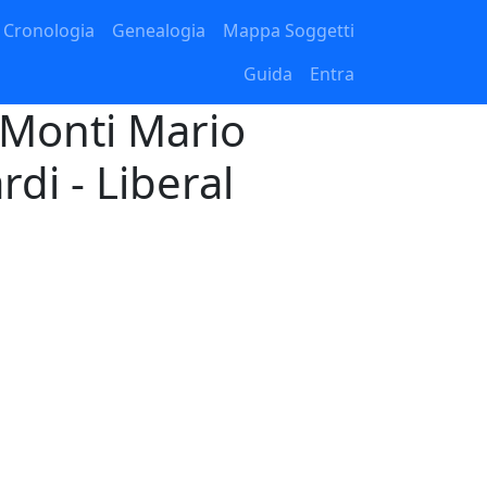
Cronologia
Genealogia
Mappa Soggetti
Guida
Entra
- Monti Mario
rdi - Liberal