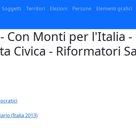
Navigazione principale
Soggetti
Territori
Elezioni
Persone
Elementi grafici
- Con Monti per l'Italia 
lta Civica - Riformatori Sa
ocratici
ario (Italia 2013)