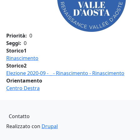
Priorità
0
Seggi
0
Storico1
Rinascimento
Storico2
Elezione 2020-09 - _ - Rinascimento - Rinascimento
Orientamento
Centro Destra
Piè di pagina
Contatto
Realizzato con
Drupal