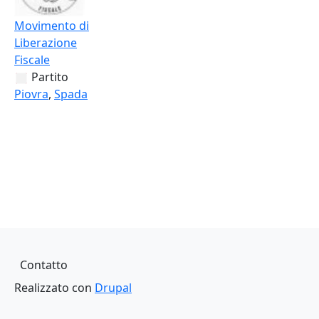
Movimento di
Liberazione
Fiscale
Partito
Piovra
,
Spada
Piè di pagina
Contatto
Realizzato con
Drupal