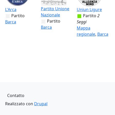
Partito Unione
L'Arca
Uniun Ligure
Nazionale
Partito
Partito
2
Partito
Barca
Seggi
Barca
Mappa
regionale
,
Barca
Piè di pagina
Contatto
Realizzato con
Drupal