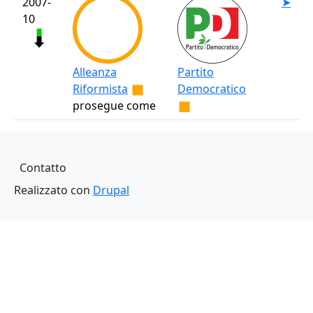
2007-
➤
10
Alleanza
Partito
Riformista
Democratico
prosegue come
Piè di pagina
Contatto
Realizzato con
Drupal