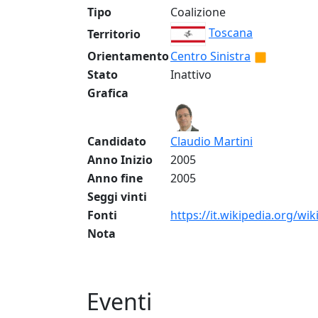
Tipo
Coalizione
Toscana
Territorio
Orientamento
Centro Sinistra
Stato
Inattivo
Grafica
Candidato
Claudio Martini
Anno Inizio
2005
Anno fine
2005
Seggi vinti
Fonti
https://it.wikipedia.org/wik
Nota
Eventi