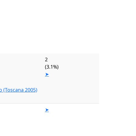
2
(3.1%)
➤
o (Toscana 2005)
➤