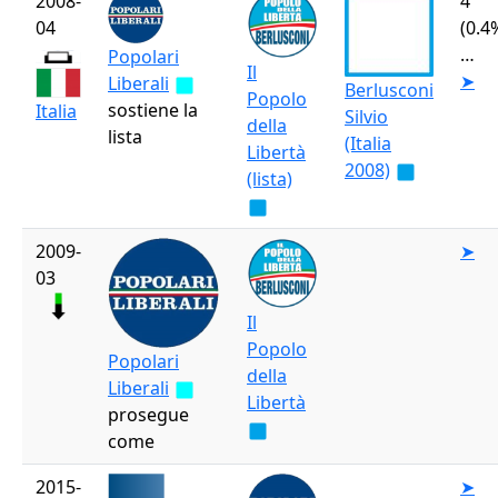
2008-
4
04
(0.4
…
Popolari
Il
➤
Liberali
Berlusconi
Popolo
sostiene la
Italia
Silvio
della
lista
(Italia
Libertà
2008)
(lista)
2009-
➤
03
Il
Popolo
Popolari
della
Liberali
Libertà
prosegue
come
2015-
➤