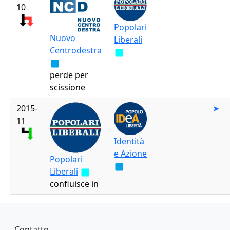
10
Popolari
Nuovo
Liberali
Centrodestra
perde per
scissione
2015-
➤
11
Identità
e Azione
Popolari
Liberali
confluisce in
Piè di pagina
Contatto