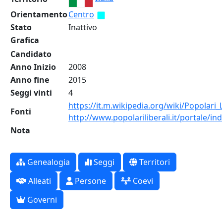
Orientamento
Centro
Stato
Inattivo
Grafica
Candidato
Anno Inizio
2008
Anno fine
2015
Seggi vinti
4
https://it.m.wikipedia.org/wiki/Popolari_L
Fonti
http://www.popolariliberali.it/portale/in
Nota
Genealogia
Seggi
Territori
Alleati
Persone
Coevi
Governi