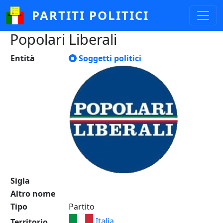
Salta al contenuto principale
PARTITI POLITICI
Popolari Liberali
Entità
Soggetti politici
Sigla
Altro nome
Tipo
Partito
Italia
Territorio