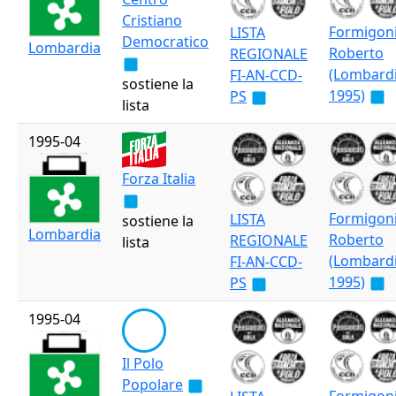
Cristiano
Formigon
LISTA
Democratico
Lombardia
Roberto
REGIONALE
(Lombard
FI-AN-CCD-
sostiene la
1995)
PS
lista
1995-04
Forza Italia
Formigon
LISTA
sostiene la
Lombardia
Roberto
REGIONALE
lista
(Lombard
FI-AN-CCD-
1995)
PS
1995-04
Il Polo
Popolare