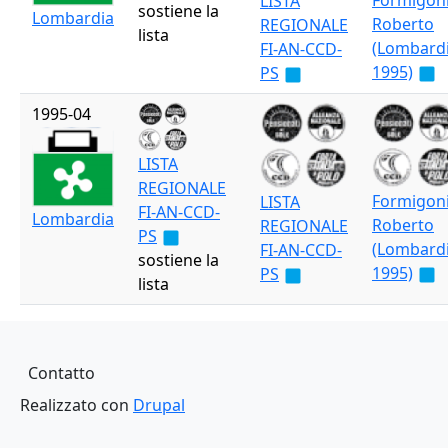
Formigon
LISTA
sostiene la
Lombardia
Roberto
REGIONALE
lista
(Lombard
FI-AN-CCD-
1995)
PS
1995-04
LISTA
REGIONALE
Formigon
LISTA
FI-AN-CCD-
Lombardia
Roberto
REGIONALE
PS
(Lombard
FI-AN-CCD-
sostiene la
1995)
PS
lista
Piè di pagina
Contatto
Realizzato con
Drupal