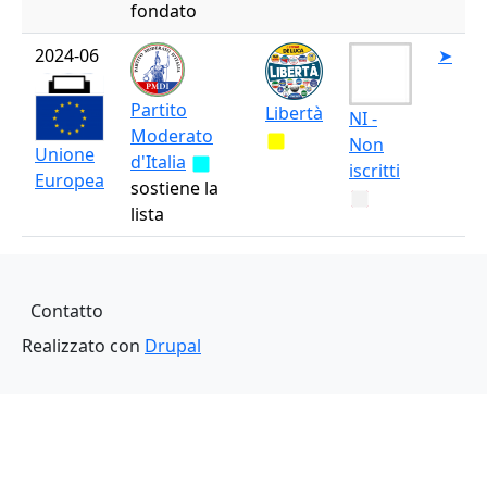
fondato
2024-06
➤
Partito
Libertà
NI -
Moderato
Non
Unione
d'Italia
iscritti
Europea
sostiene la
lista
Piè di pagina
Contatto
Realizzato con
Drupal