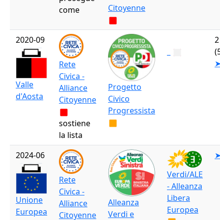
Citoyenne
come
2020-09
2
_
(
Rete
Civica -
Valle
Progetto
Alliance
d'Aosta
Civico
Citoyenne
Progressista
sostiene
la lista
2024-06
Verdi/ALE
Rete
- Alleanza
Civica -
Libera
Unione
Alleanza
Alliance
Europea
Europea
Verdi e
Citoyenne