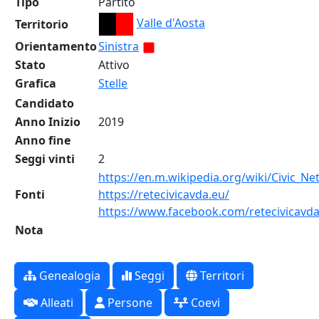
Tipo
Partito
Valle d'Aosta
Territorio
Orientamento
Sinistra
Stato
Attivo
Grafica
Stelle
Candidato
Anno Inizio
2019
Anno fine
Seggi vinti
2
https://en.m.wikipedia.org/wiki/Civic_N
Fonti
https://retecivicavda.eu/
https://www.facebook.com/retecivicavda
Nota
Genealogia
Seggi
Territori
Alleati
Persone
Coevi