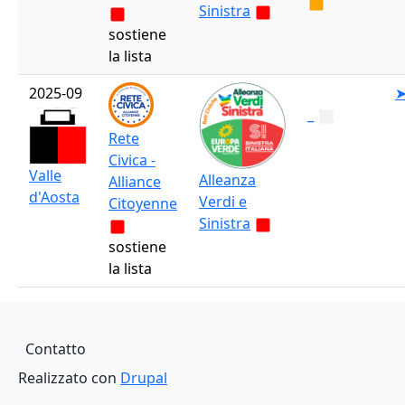
Sinistra
sostiene
la lista
2025-09
_
Rete
Civica -
Valle
Alleanza
Alliance
d'Aosta
Verdi e
Citoyenne
Sinistra
sostiene
la lista
Piè di pagina
Contatto
Realizzato con
Drupal