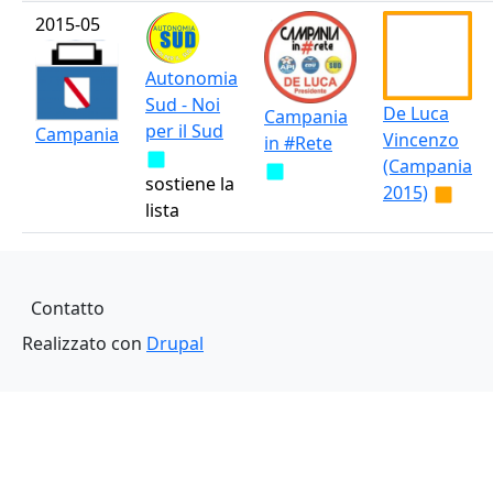
2015-05
Autonomia
Sud - Noi
De Luca
Campania
per il Sud
Campania
Vincenzo
in #Rete
(Campania
sostiene la
2015)
lista
Piè di pagina
Contatto
Realizzato con
Drupal