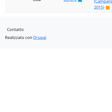
(Campani
2015)
Piè di pagina
Contatto
Realizzato con
Drupal