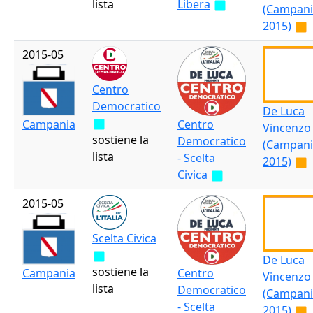
lista
Libera
(Campani
2015)
2015-05
Centro
Democratico
De Luca
Centro
Campania
Vincenzo
sostiene la
Democratico
(Campani
lista
- Scelta
2015)
Civica
2015-05
Scelta Civica
De Luca
sostiene la
Centro
Campania
Vincenzo
lista
Democratico
(Campani
- Scelta
2015)