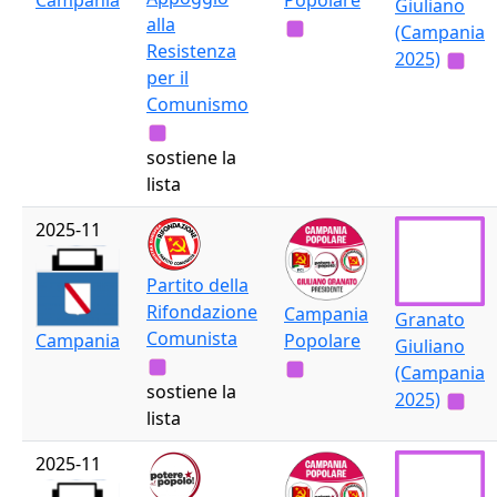
Popolare
Campania
Giuliano
alla
(Campania
Resistenza
2025)
per il
Comunismo
sostiene la
lista
2025-11
Partito della
Rifondazione
Campania
Granato
Comunista
Popolare
Campania
Giuliano
(Campania
sostiene la
2025)
lista
2025-11