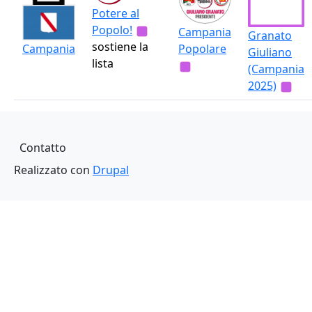
Potere al
Popolo!
Campania
Granato
sostiene la
Popolare
Campania
Giuliano
lista
(Campania
2025)
Piè di pagina
Contatto
Realizzato con
Drupal