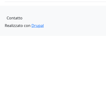
Piè di pagina
Contatto
Realizzato con
Drupal