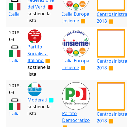
Federazione
dei Verdi
sostiene la
Italia Europa
Italia
Centrosinistr
lista
Insieme
2018
2018-
03
Partito
Socialista
Italiano
Italia Europa
Italia
Centrosinistr
sostiene la
Insieme
2018
lista
2018-
03
Moderati
sostiene la
lista
Partito
Italia
Centrosinistr
Democratico
2018