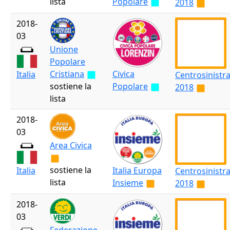
lista
Popolare
2018
2018-
03
Unione
Popolare
Cristiana
Civica
Italia
Centrosinistr
sostiene la
Popolare
2018
lista
2018-
03
Area Civica
sostiene la
Italia Europa
Italia
Centrosinistr
lista
Insieme
2018
2018-
03