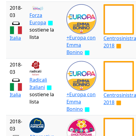
2018-
03
Forza
Europa
sostiene la
lista
+Europa con
Italia
Centrosinistr
Emma
2018
Bonino
2018-
03
Radicali
Italiani
sostiene la
+Europa con
Italia
Centrosinistr
lista
Emma
2018
Bonino
2018-
03