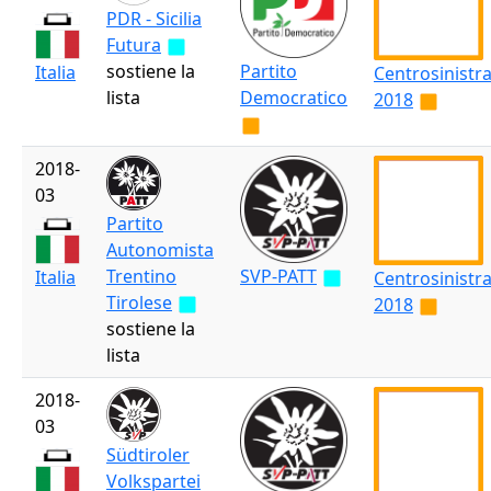
PDR - Sicilia
Futura
sostiene la
Partito
Italia
Centrosinistr
lista
Democratico
2018
2018-
03
Partito
Autonomista
Trentino
SVP-PATT
Italia
Centrosinistr
Tirolese
2018
sostiene la
lista
2018-
03
Südtiroler
Volkspartei