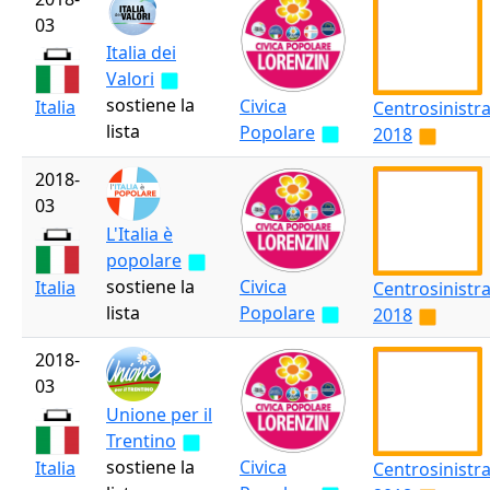
03
Italia dei
Valori
sostiene la
Civica
Italia
Centrosinistr
lista
Popolare
2018
2018-
03
L'Italia è
popolare
sostiene la
Civica
Italia
Centrosinistr
lista
Popolare
2018
2018-
03
Unione per il
Trentino
sostiene la
Civica
Italia
Centrosinistr