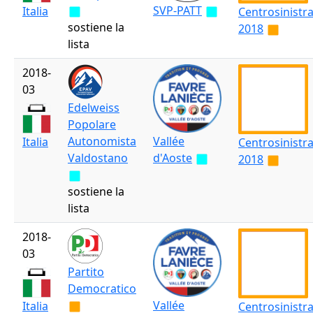
SVP-PATT
Italia
Centrosinistr
sostiene la
2018
lista
2018-
03
Edelweiss
Popolare
Autonomista
Vallée
Italia
Centrosinistr
Valdostano
d'Aoste
2018
sostiene la
lista
2018-
03
Partito
Democratico
Vallée
Italia
Centrosinistr